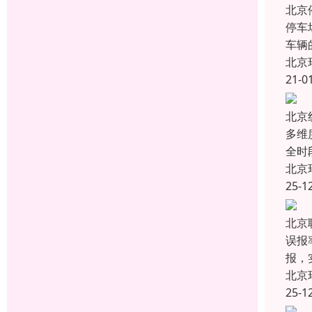
北京
停车
车辆
北京
21-0
北京
多维
全时
北京
25-1
北京
误报
报，
北京
25-1