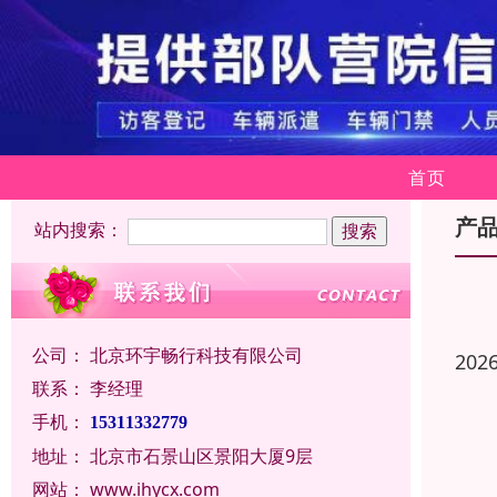
首页
产
站内搜索：
公司：
北京环宇畅行科技有限公司
202
联系：
李经理
手机：
15311332779
地址：
北京市石景山区景阳大厦9层
网站：
www.ihycx.com