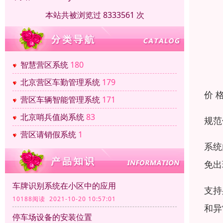
本站共被浏览过 8333561 次
智慧营区系统
180
北京营区车勤管理系统
179
价 
营区车辆智能管理系统
171
北京哨兵值岗系统
83
规范
营区请销假系统
1
系统
免出
车牌识别系统在小区中的应用
支持
10188阅读 2021-10-20 10:57:01
和异
停车场设备的安装位置