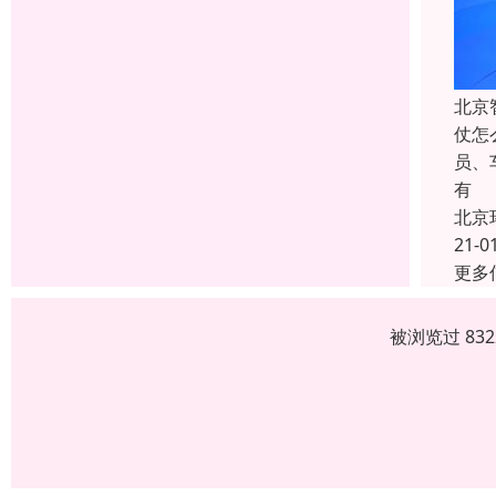
北京
仗怎
员、
有
北京
21-0
更多
被浏览过 83