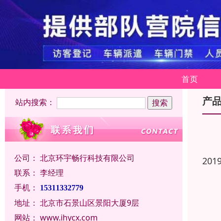
首页
产
站内搜索：
公司：
北京环宇畅行科技有限公司
201
联系：
李经理
手机：
15311332779
地址：
北京市石景山区景阳大厦9层
网站：
www.ihycx.com