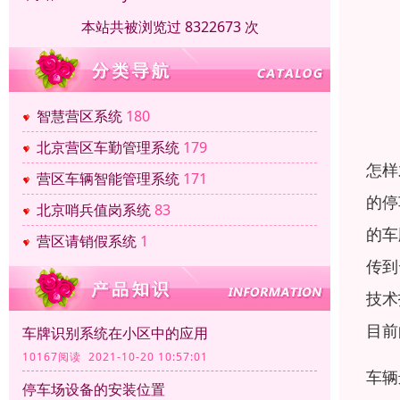
本站共被浏览过 8322673 次
智慧营区系统
180
北京营区车勤管理系统
179
怎样
营区车辆智能管理系统
171
的停
北京哨兵值岗系统
83
的车
营区请销假系统
1
传到
技术
目前
车牌识别系统在小区中的应用
10167阅读 2021-10-20 10:57:01
车辆
停车场设备的安装位置